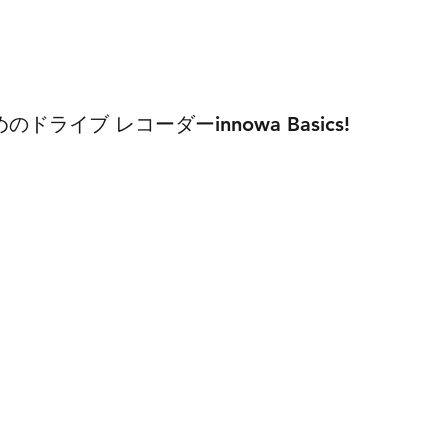
ダー
ポータブル電源
ソーラーパネル
AV
オプション
ドライブ レコーダーinnowa Basics!