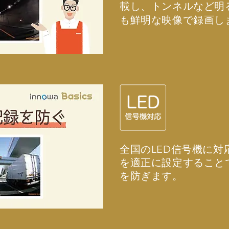
載し、トンネルなど明
も鮮明な映像で録画し
全国のLED信号機に
を適正に設定すること
を防ぎます。