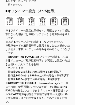
あります。目安としてご使
用ください。
■オフタイマー設定（3〜5使用）
※オフタイマーの設定に関係なく、電圧カットオフ値以
下になった場合には車載バッテリーから電源供給を停止
します。
※上記 6パターン以外の設定はしないでください。
※駐車モードを連日長時間ご使用することはお勧めいた
しません。車載バッテリーの寿命を縮めることにつなが
ります。
GRAVITY THE FORCE のオフタイマー設定もしくは
本体メニューの「駐車監視時間」で下記にご設定いただ
きお使いいただくことをお勧
めいたします。
排気量2000cc以上のお車の場合：12時間以下
排気量1000ccから1999ccのお車の場合：6時間以下
排気量1000cc以下のお車の場合：2時間以下
※GRAVITY THE FORCEは、innowa Journeyシリーズ
にも接続・使用可能でございますが、その際にはTHE
FORCEの機能のひとつである「スマート駐車監視：ク
ルマのACC電源を検知して自動で駐車モード起動・終
了する機能」はご利用できません。予めご了承くださ
い。