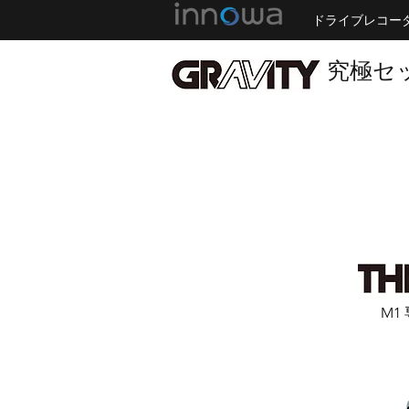
ドライブレコー
​究極セ
全国一律送
M1