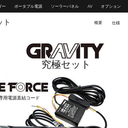
ダー
ポータブル電源
ソーラーパネル
AV
オプション
ット
概要
仕様
料無料
​究極セット
 専用電源直結コード