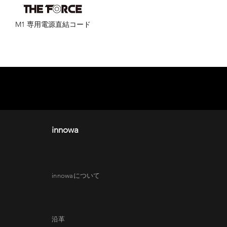
M1 専用電源直結コード
innowa
innowaについて
沿革