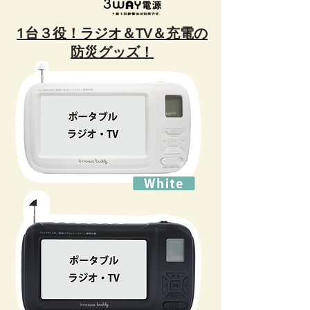
1台３役！ラジオ＆TV＆充電の
防災グッズ！