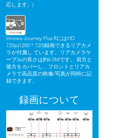
応します。)
innowa Journey Plus RにはHD
720p(1280 * 720)録画できるリアカメ
ラが付属し ています。リアカメラケ
ーブルの長さは約6.5Mです。 前方と
後方をカバーし、フロントとリアカ
メラで高品質の映像/写真が同時に記
録できます。
録画について