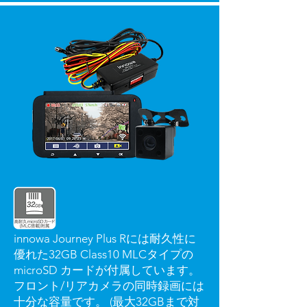
innowa Journey Plus Rには耐久性に
優れた32GB Class10 MLCタイプの
microSD カードが付属しています。
フロント/リアカメラの同時録画には
十分な容量です。 (最大32GBまで対